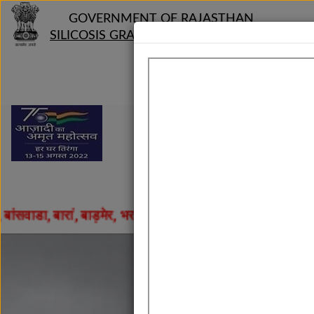
GOVERNMENT OF RAJASTHAN
SILICOSIS GRANT DISBURSEMENT
V 2.0
, बाड़मेर, भरतपुर, भीलवाड़ा, बीकानेर, बूंदी, चित्तौड़गढ़, चूरू,