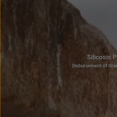
Silicosis Patien
Disbursement of Grant thr